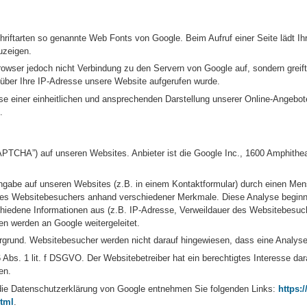
chriftarten so genannte Web Fonts von Google. Beim Aufruf einer Seite lädt Ih
uzeigen.
ser jedoch nicht Verbindung zu den Servern von Google auf, sondern greift 
 über Ihre IP-Adresse unsere Website aufgerufen wurde.
se einer einheitlichen und ansprechenden Darstellung unserer Online-Angebot
.
TCHA”) auf unseren Websites. Anbieter ist die Google Inc., 1600 Amphithe
ngabe auf unseren Websites (z.B. in einem Kontaktformular) durch einen Me
 des Websitebesuchers anhand verschiedener Merkmale. Diese Analyse beginn
hiedene Informationen aus (z.B. IP-Adresse, Verweildauer des Websitebesuch
n werden an Google weitergeleitet.
grund. Websitebesucher werden nicht darauf hingewiesen, dass eine Analyse 
 6 Abs. 1 lit. f DSGVO. Der Websitebetreiber hat ein berechtigtes Interesse d
en.
ie Datenschutzerklärung von Google entnehmen Sie folgenden Links:
https:
html
.