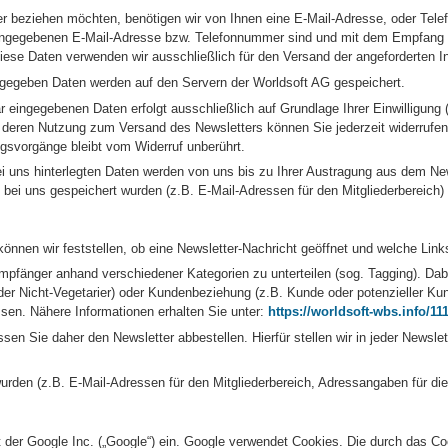
r beziehen möchten, benötigen wir von Ihnen eine E-Mail-Adresse, oder Tel
r angegebenen E-Mail-Adresse bzw. Telefonnummer sind und mit dem Empfang 
 Diese Daten verwenden wir ausschließlich für den Versand der angeforderten In
egeben Daten werden auf den Servern der Worldsoft AG gespeichert.
eingegebenen Daten erfolgt ausschließlich auf Grundlage Ihrer Einwilligung (A
 deren Nutzung zum Versand des Newsletters können Sie jederzeit widerrufen,
ngsvorgänge bleibt vom Widerruf unberührt.
uns hinterlegten Daten werden von uns bis zu Ihrer Austragung aus dem New
bei uns gespeichert wurden (z.B. E-Mail-Adressen für den Mitgliederbereich) 
önnen wir feststellen, ob eine Newsletter-Nachricht geöffnet und welche Link
pfänger anhand verschiedener Kategorien zu unterteilen (sog. Tagging). Dab
der Nicht-Vegetarier) oder Kundenbeziehung (z.B. Kunde oder potenzieller Kun
ssen. Nähere Informationen erhalten Sie unter:
https://worldsoft-wbs.info/1
n Sie daher den Newsletter abbestellen. Hierfür stellen wir in jeder Newslet
rden (z.B. E-Mail-Adressen für den Mitgliederbereich, Adressangaben für die
 der Google Inc. („Google“) ein. Google verwendet Cookies. Die durch das C