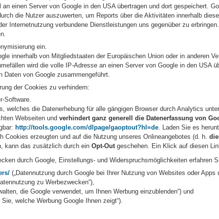
 an einen Server von Google in den USA übertragen und dort gespeichert. Go
urch die Nutzer auszuwerten, um Reports über die Aktivitäten innerhalb di
der Internetnutzung verbundene Dienstleistungen uns gegenüber zu erbringen
en.
onymisierung ein.
ogle innerhalb von Mitgliedstaaten der Europäischen Union oder in anderen 
mefällen wird die volle IP-Adresse an einen Server von Google in den USA ü
ren Daten von Google zusammengeführt.
rung der Cookies zu verhindern:
r-Software.
ns, welches die Datenerhebung für alle gängigen Browser durch Analytics unter
uchten Webseiten und
verhindert ganz generell die Datenerfassung von Go
ügbar:
http://tools.google.com/dlpage/gaoptout?hl=de
. Laden Sie es herunt
rch Cookies erzeugten und auf die Nutzung unseres Onlineangebotes (d. h.
di
n, kann das zusätzlich durch ein
Opt-Out
geschehen. Ein Klick auf diesen Li
cken durch Google, Einstellungs- und Widerspruchsmöglichkeiten erfahren S
ers/
(„Datennutzung durch Google bei Ihrer Nutzung von Websites oder Apps u
atennutzung zu Werbezwecken“),
walten, die Google verwendet, um Ihnen Werbung einzublenden“) und
Sie, welche Werbung Google Ihnen zeigt“).