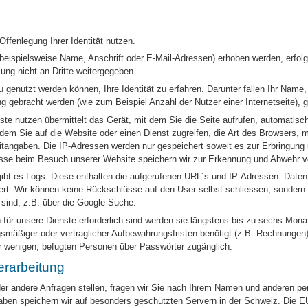
ffenlegung Ihrer Identität nutzen.
spielsweise Name, Anschrift oder E-Mail-Adressen) erhoben werden, erfolgt di
ng nicht an Dritte weitergegeben.
genutzt werden können, Ihre Identität zu erfahren. Darunter fallen Ihr Name
dung gebracht werden (wie zum Beispiel Anzahl der Nutzer einer Internetseite), 
e nutzen übermittelt das Gerät, mit dem Sie die Seite aufrufen, automatisc
dem Sie auf die Website oder einen Dienst zugreifen, die Art des Browsers, mi
angaben. Die IP-Adressen werden nur gespeichert soweit es zur Erbringung u
esse beim Besuch unserer Website speichern wir zur Erkennung und Abwehr v
 gibt es Logs. Diese enthalten die aufgerufenen URL´s und IP-Adressen. Daten 
rt. Wir können keine Rückschlüsse auf den User selbst schliessen, sondern n
sind, z.B. über die Google-Suche.
für unsere Dienste erforderlich sind werden sie längstens bis zu sechs Mon
gsmäßiger oder vertraglicher Aufbewahrungsfristen benötigt (z.B. Rechnungen
ur wenigen, befugten Personen über Passwörter zugänglich.
erarbeitung
r andere Anfragen stellen, fragen wir Sie nach Ihrem Namen und anderen persö
gaben speichern wir auf besonders geschützten Servern in der Schweiz. Die