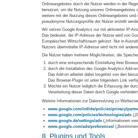
Onlineangebotes durch die Nutzer werden in der Regel
benutzen, um die Nutzung unseres Onlineangebotes d
weitere mit der Nutzung dieses Onlineangebotes und 
pseudonyme Nutzungsprofile der Nutzer erstellt werd
Wir setzen Google Analytics nur mit aktivierter IP-An
Das bedeutet, die IP-Adresse der Nutzer wird von Go
Europäischen Wirtschaftsraum gekürzt. Nur in Ausnah
Nutzers übermittelte IP-Adresse wird nicht mit ande
Die Nutzer haben mehrere Möglichkeiten, die Speiche
durch eine entsprechende Einstellung ihrer Browse
durch die Installation des Google Analytics Add-o
Das Add-on arbeitet dabei losgelöst von den bes
Das Browser-Plugin ist unter folgendem Link verf
Möchte ein Nutzer lediglich die Erfassung der du
Verarbeitung dieser Daten durch Google verhinder
Weitere Informationen zur Datennutzung zu Werbezwe
www.google.com/intl/de/policies/privacy/partn
www.google.com/policies/technologies/ads
(„D
www.google.de/settings/ads
(„Informationen ver
www.google.com/ads/preferences/
(„Bestimmen 
8. Plugins und Tools