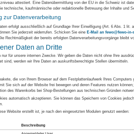
veau attestiert. Eine Datenübermittlung von der EU in die Schweiz ist datens
ie technische, kaufmännische oder redaktionelle Betreuung der Inhalte und S
g zur Datenverarbeitung
en erfolgt ausschließlich auf Grundlage Ihrer Einwilligung (Art. 6 Abs. 1 lit.
önnen Sie jederzeit widerrufen. Schicken Sie eine
E-Mail an fewo@fewo-in-s
Die Rechtmäßigkeit der bereits erfolgten Datenverarbeitungsvorgänge bleibt v
ner Daten an Dritte
ur für unsere internen Zwecke. Wir geben die Daten nicht ohne Ihre ausdrückl
et sind, werden wir Ihre Daten an auskunftsberechtigte Stellen übermitteln.
npakete, die von Ihrem Browser auf dem Festplattenlaufwerk Ihres Computers 
t Sie sich auf der Website frei bewegen und deren Features nutzen können; hi
nktion des Warenkorbs bei Shop-Bestellungen aus technischen Gründen notwen
okies automatisch akzeptieren. Sie können das Speichern von Cookies jedoch 
n.
e Website erstellt ist, je nach den eingesetzten Modulen genutzt werden:
Beschreibung
Angemeldeter User